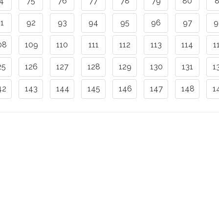
4
75
76
77
78
79
80
8
1
92
93
94
95
96
97
9
08
109
110
111
112
113
114
1
25
126
127
128
129
130
131
1
42
143
144
145
146
147
148
1